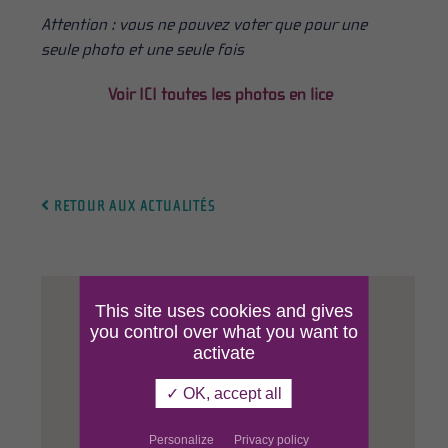
Attention : vous ne pouvez voter que pour une
seule photo et une seule fois
Voir ICI toutes les photos en lice
RETOUR AUX ACTUALITÉS
This site uses cookies and gives
Formulaire de
you control over what you want to
activate
contact
✓ OK, accept all
Personalize
Privacy policy