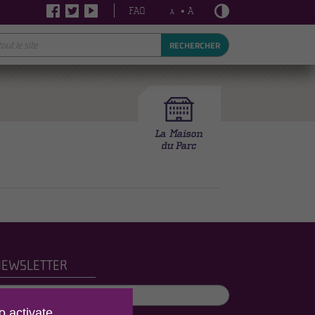
FAQ
• A
A
RECHERCHER
NEWSLETTER
o activate