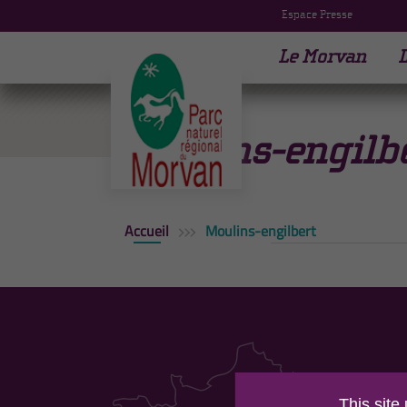
Espace Presse
Le Morvan
L
Moulins-engilb
Accueil
Moulins-engilbert
PAR
This site