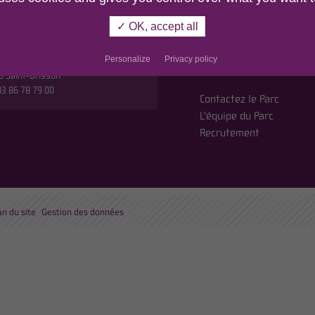
r
MORVAN
✓ OK, accept all
n du Parc,
En cochant cette case
etites Fourches
politique de confident
Personalize
Privacy policy
oute de Saulieu
0 Saint-Brisson
 03 86 78 79 00
Contactez le Parc
L'équipe du Parc
Recrutement
an du site
Gestion des données