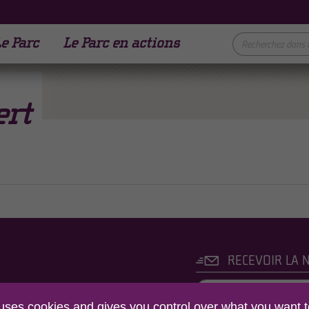
e Parc
Le Parc en actions
ert
RECEVOIR LA 
C NATUREL REGIONAL
 uses cookies and gives you control over what you want t