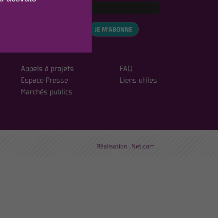
eCAPTCHA is disabled.
✓ Allow
, vous acceptez notre
JE M'ABONNE
ialité
Appels à projets
FAQ
Espace Presse
Liens utiles
Marchés publics
Réalisation :
Net.com