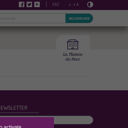
FAQ
• A
A
RECHERCHER
NEWSLETTER
o activate