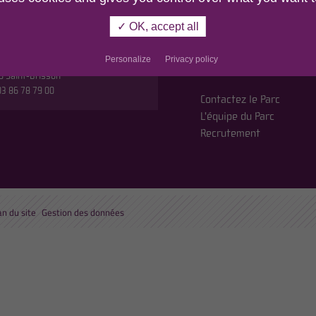
r
MORVAN
✓ OK, accept all
n du Parc,
En cochant cette case
etites Fourches
politique de confident
Personalize
Privacy policy
oute de Saulieu
0 Saint-Brisson
 03 86 78 79 00
Contactez le Parc
L'équipe du Parc
Recrutement
an du site
Gestion des données