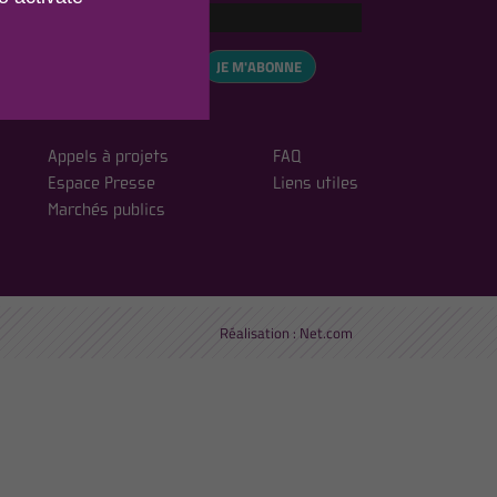
eCAPTCHA is disabled.
✓ Allow
, vous acceptez notre
JE M'ABONNE
ialité
Appels à projets
FAQ
Espace Presse
Liens utiles
Marchés publics
Réalisation :
Net.com