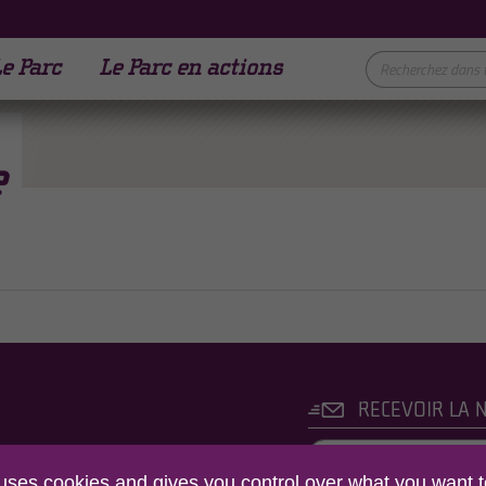
e Parc
Le Parc en actions
e
RECEVOIR LA 
C NATUREL REGIONAL
 uses cookies and gives you control over what you want t