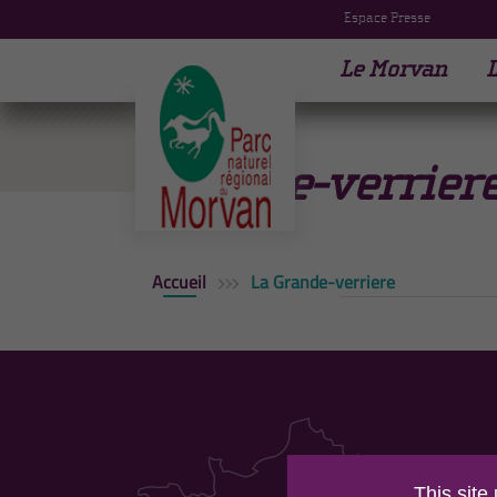
Espace Presse
Le Morvan
L
La
Grande-verrier
Accueil
La Grande-verriere
PAR
This site