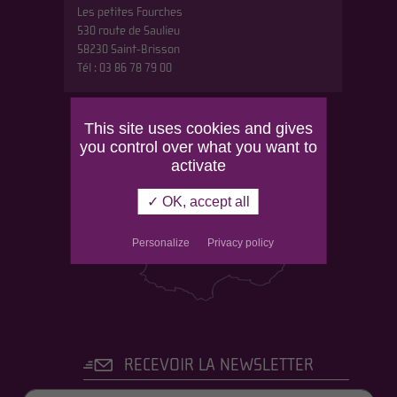
Les petites Fourches
530 route de Saulieu
58230 Saint-Brisson
Tél : 03 86 78 79 00
This site uses cookies and gives
you control over what you want to
activate
✓ OK, accept all
Personalize
Privacy policy
RECEVOIR LA NEWSLETTER