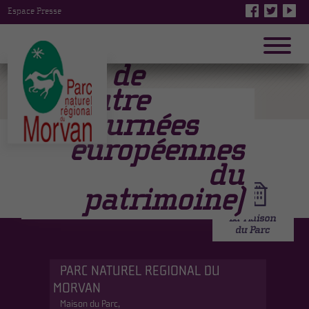
Espace Presse
A pas de
loutre
(Journées
européennes
du
←
Previous Page
patrimoine)
PARC NATUREL REGIONAL DU
MORVAN
Maison du Parc,