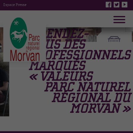
Espace Presse
LES RENDEZ-
VOUS DES
PROFESSIONNELS
MARQUÉS
« VALEURS
PARC NATUREL
RÉGIONAL DU
MORVAN »