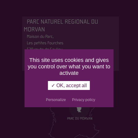
PARC NATUREL REGIONAL DU
MORVAN
Maison du Parc,
Les petites Fourches
530 route de Saulieu
58230 Saint-Brisson
This site uses cookies and gives
Tél : 03 86 78 79 00
you control over what you want to
activate
✓ OK, accept all
Personalize
Privacy policy