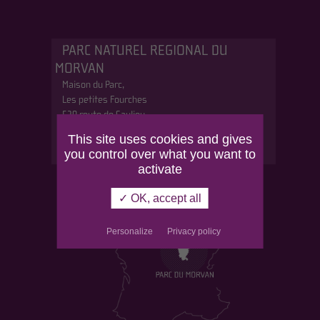
PARC NATUREL REGIONAL DU
MORVAN
Maison du Parc,
Les petites Fourches
530 route de Saulieu
58230 Saint-Brisson
This site uses cookies and gives
Tél : 03 86 78 79 00
you control over what you want to
activate
✓ OK, accept all
Personalize
Privacy policy