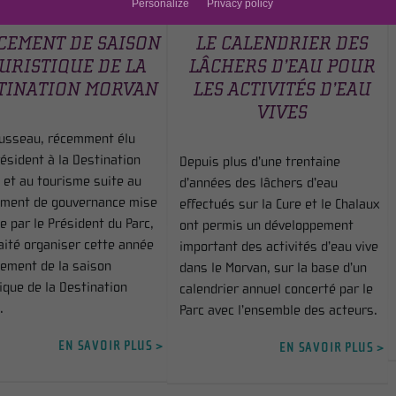
Personalize
Privacy policy
5 APR 2025 AU 30 NOV -0001
DU 15 APR 2025 AU 30 NOV -0001
CEMENT DE SAISON
LE CALENDRIER DES
URISTIQUE DE LA
LÂCHERS D’EAU POUR
TINATION MORVAN
LES ACTIVITÉS D’EAU
VIVES
ousseau, récemment élu
ésident à la Destination
Depuis plus d’une trentaine
 et au tourisme suite au
d’années des lâchers d’eau
ment de gouvernance mise
effectués sur la Cure et le Chalaux
e par le Président du Parc,
ont permis un développement
aité organiser cette année
important des activités d’eau vive
cement de la saison
dans le Morvan, sur la base d’un
ique de la Destination
calendrier annuel concerté par le
.
Parc avec l’ensemble des acteurs.
EN SAVOIR PLUS >
EN SAVOIR PLUS >