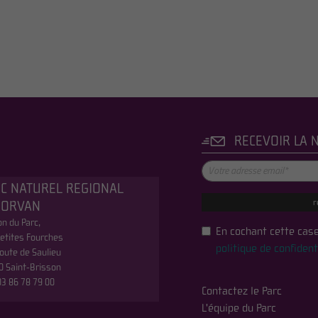
RECEVOIR LA 
C NATUREL REGIONAL
r
MORVAN
n du Parc,
En cochant cette case
etites Fourches
politique de confident
oute de Saulieu
0 Saint-Brisson
 03 86 78 79 00
Contactez le Parc
L'équipe du Parc