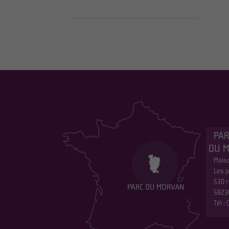
PAR
DU 
Maiso
Les p
530 r
5823
Tél :