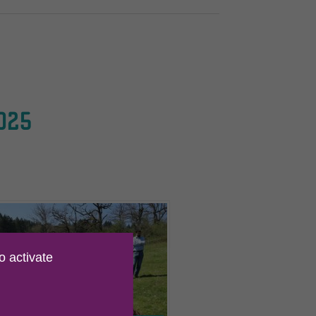
025
o activate