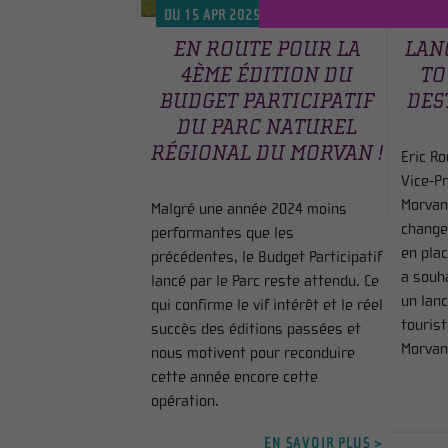
DU 15 APR 2025 AU 30 NOV -0001
DU 1
EN ROUTE POUR LA
LAN
4ÈME ÉDITION DU
TO
BUDGET PARTICIPATIF
DES
DU PARC NATUREL
RÉGIONAL DU MORVAN !
Eric R
Vice-Pr
Morvan
Malgré une année 2024 moins
change
performantes que les
en plac
précédentes, le Budget Participatif
a souh
lancé par le Parc reste attendu. Ce
un lan
qui confirme le vif intérêt et le réel
tourist
succès des éditions passées et
Morvan
nous motivent pour reconduire
cette année encore cette
opération.
EN SAVOIR PLUS >