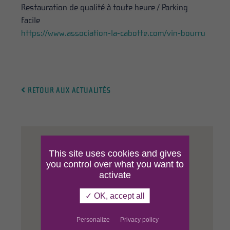
Restauration de qualité à toute heure / Parking
facile
https://www.association-la-cabotte.com/vin-bourru
RETOUR AUX ACTUALITÉS
Formulaire de
This site uses cookies and gives
you control over what you want to
contact
activate
✓ OK, accept all
Civilité :
Personalize
Privacy policy