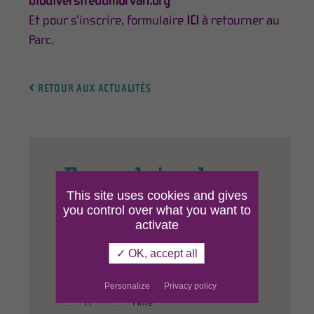
biodiversitedumorvan.org
Et pour s’inscrire, formulaire
ICI
à retourner au
Parc.
RETOUR AUX ACTUALITÉS
Formulaire de
This site uses cookies and gives
contact
you control over what you want to
activate
✓ OK, accept all
Civilité :
Personalize
Privacy policy
M
Mme