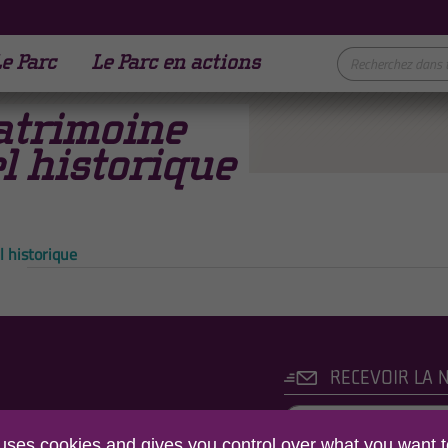
e Parc
Le Parc en actions
atrimoine
l historique
l historique
RECEVOIR LA 
C NATUREL REGIONAL
 uses cookies and gives you control over what you want t