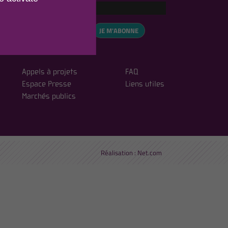
eCAPTCHA is disabled.
✓ Allow
, vous acceptez notre
JE M'ABONNE
ialité
Appels à projets
FAQ
Espace Presse
Liens utiles
Marchés publics
Réalisation :
Net.com