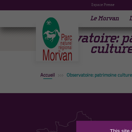
Espace Presse
Le Morvan
L
Observatoire: p
culture
Accueil
Observatoire: patrimoine culture
PAR
This site