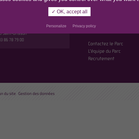
r
MORVAN
✓ OK, accept all
n du Parc,
En cochant cette case
etites Fourches
politique de confident
Personalize
Privacy policy
oute de Saulieu
0 Saint-Brisson
 03 86 78 79 00
Contactez le Parc
L'équipe du Parc
Recrutement
an du site
Gestion des données