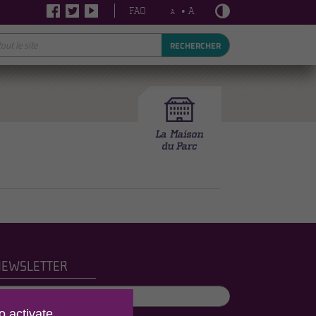
FAQ
• A
A
RECHERCHER
NEWSLETTER
o activate