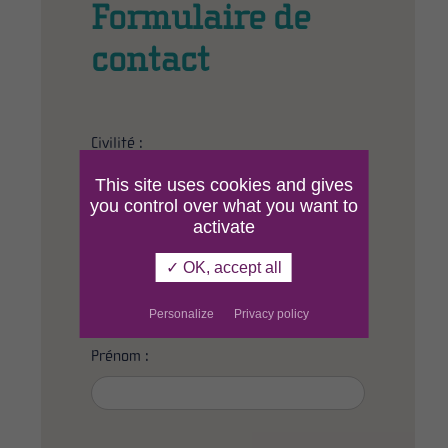
Formulaire de
contact
Civilité :
This site uses cookies and gives
M
Mme
you control over what you want to
activate
✓ OK, accept all
Nom :
*
Personalize
Privacy policy
Prénom :