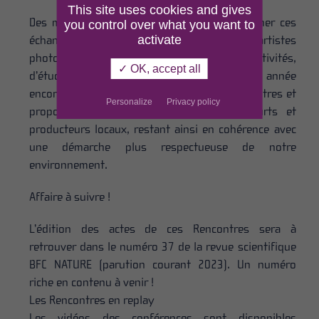
This site uses cookies and gives
Des moments conviviaux venaient accompagner ces
you control over what you want to
activate
échanges, autour d’expositions d’artistes
photographes, ou encore de présentation d’activités,
✓ OK, accept all
d’études et d’outils pédagogiques. Cette année
encore, le Bistrot du Parc accueillait les Rencontres et
Personalize
Privacy policy
proposait des repas issus de circuits courts et
producteurs locaux, restant ainsi en cohérence avec
une démarche plus respectueuse de notre
environnement.
Affaire à suivre !
L’édition des actes de ces Rencontres sera à
retrouver dans le numéro 37 de la revue scientifique
BFC NATURE (parution courant 2023). Un numéro
riche en contenu à venir !
Les Rencontres en replay
Les vidéos des conférences sont disponibles