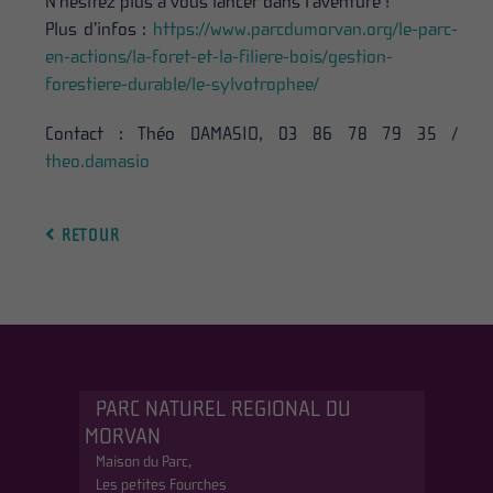
N’hésitez plus à vous lancer dans l’aventure !
Plus d’infos :
https://www.parcdumorvan.org/le-parc-
en-actions/la-foret-et-la-filiere-bois/gestion-
forestiere-durable/le-sylvotrophee/
Contact : Théo DAMASIO, 03 86 78 79 35 /
theo.damasio
RETOUR
PARC NATUREL REGIONAL DU
MORVAN
Maison du Parc,
Les petites Fourches