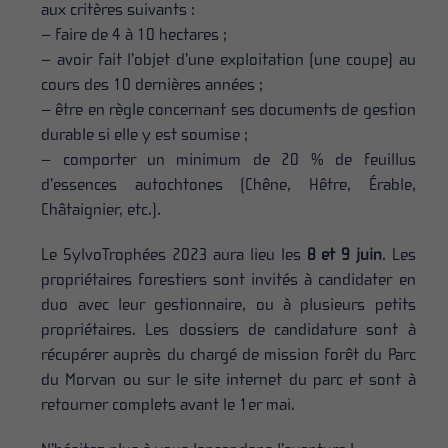
aux critères suivants :
– faire de 4 à 10 hectares ;
– avoir fait l’objet d’une exploitation (une coupe) au
cours des 10 dernières années ;
– être en règle concernant ses documents de gestion
durable si elle y est soumise ;
– comporter un minimum de 20 % de feuillus
d’essences autochtones (Chêne, Hêtre, Érable,
Châtaignier, etc.).
Le SylvoTrophées 2023 aura lieu
les
8 et 9
juin
. Les
propriétaires forestiers sont invités à candidater en
duo avec leur gestionnaire, ou à plusieurs petits
propriétaires. Les dossiers de candidature sont à
récupérer auprès d
u chargé de mission forêt du Parc
du Morvan
ou sur le site internet du parc et
sont à
retourner complet
s
avant le
1
er
mai
.