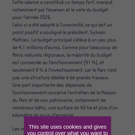
Cette séance a constitué un temps fort, marqué
notamment par l’examen et le vote du budget
pour l’année 2026.
Celui-ci a été adopté à l’unanimité, ce qui est un
point positif a souligné le président, Sylvain
Mathieu. Le budget principal s’élève à un peu plus
de 4,1 millions d’euros. Comme pour beaucoup de
Parcs naturels régionaux, la majorité du budget
est consacrée au fonctionnement (91 %), et
seulement 9 % à l’investissement, car le Parc n’est
pas une structure dédiée à de grands travaux.
Une part importante des dépenses de
fonctionnement concerne l’entretien de la Maison
du Parc et de son patrimoine, notamment de
nombreux bâtis, une surface de 40 ha et plus d’un
kilomètre de murs d’enceinte.
This site uses cookies and gives
Les recettes du fonctionnement proviennent
you control over what you want to