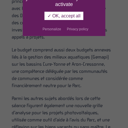
principalement des cotisations des membres,
activate
avec la Région comme premier financeur, suivie
des Départements, des communes, de l’État et
✓ OK, accept all
des communautés de communes. Les
investissements, eux, sont financés grâce à des
Personalize
Privacy policy
appels à projets.
Le budget comprend aussi deux budgets annexes
liés à la gestion des milieux aquatiques (Gemapi)
sur les bassins Cure-Yonne et Aron-Cressonne,
une compétence déléguée par les communautés
de communes et considérée comme
financièrement neutre pour le Parc.
Parmi les autres sujets abordés lors de cette
séance figurent également une nouvelle grille
d’analyse pour les projets photovoltaïques,
utilisée comme outil d’aide à l’avis du Parc, et une
réflexion sur les biens vacants ou sans maître. Le