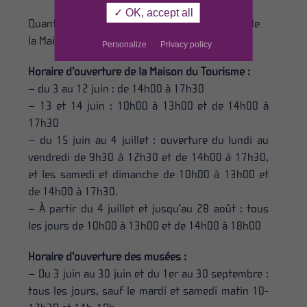
✓ OK, accept all
Quant aux horaires et informations pratiques de
la Maison du Tourisme ou des musées
Personalize
Privacy policy
Horaire d’ouverture de la Maison du Tourisme :
– du 3 au 12 juin : de 14h00 à 17h30
– 13 et 14 juin : 10h00 à 13h00 et de 14h00 à
17h30
– du 15 juin au 4 juillet : ouverture du lundi au
vendredi de 9h30 à 12h30 et de 14h00 à 17h30,
et les samedi et dimanche de 10h00 à 13h00 et
de 14h00 à 17h30.
– À partir du 4 juillet et jusqu’au
2
8 août
: tous
les jours de 10h00 à 13h00 et de 14h00 à 18h00
Horaire d’ouverture des musées :
– Du
3
juin au 30 juin et du 1er au 30 septembre :
tous les jours, sauf le mardi et samedi matin 10-