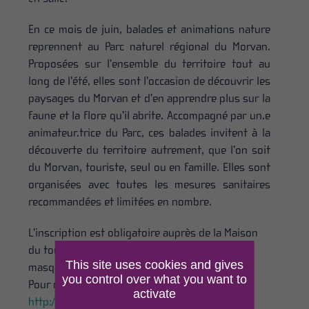
En ce mois de juin, balades et animations nature
reprennent au Parc naturel régional du Morvan.
Proposées sur l’ensemble du territoire tout au
long de l’été, elles sont l’occasion de découvrir les
paysages du Morvan et d’en apprendre plus sur la
faune et la flore qu’il abrite. Accompagné par un.e
animateur.trice du Parc, ces balades invitent à la
découverte du territoire autrement, que l’on soit
du Morvan, touriste, seul ou en famille. Elles sont
organisées avec toutes les mesures sanitaires
recommandées et limitées en nombre.
L’inscription est obligatoire auprès de la Maison
du tourisme du Parc du Morvan, le port du
This site uses cookies and gives
masque souhaité.
you control over what you want to
Pour retrouver toutes les balades c’est ici :
activate
http://tourisme.parcdumorvan.org