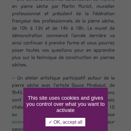
en pierre sèche par Martin Muriot, murailler
professionnel et président de la Fédération
française des professionnels de la pierre sèche,
de 10h à 13h et de 14h à 18h. Le muret de
démonstration commencé l’année dernière va
ainsi continuer à prendre forme et vous pourrez
poser toutes vos questions pour en apprendre
plus sur la technique de construction en pierres
sèches.
– Un atelier artistique participatif autour de la
pierre sèche avec l’artiste Douce Mirabaud, de
9h45 à 13h15 et de 14h15 à 18h. Les inscriptions
This site uses cookies and gives
sont closes depuis le 10 septembre, mais
you control over what you want to
n’hésitez pas à nous contacter au 03 86 78 79 10
activate
ou à l’adresse
ecomuseedumorvan@parcdumorvan.org
pour
✓ OK, accept all
savoir s’il reste des places.