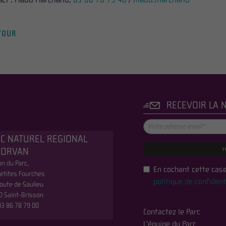
TOUR
RECEVOIR LA 
C NATUREL REGIONAL
r
MORVAN
n du Parc,
En cochant cette case
etites Fourches
politique de confident
oute de Saulieu
0 Saint-Brisson
 03 86 78 79 00
Contactez le Parc
L'équipe du Parc