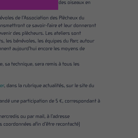
es espaces de nidifications des oiseaux en
énévoles de l’Association des Plècheux du
ransmettront ce savoir-faire et leur donneront
devenir des plècheurs. Les ateliers sont
s, les bénévoles, les équipes du Parc autour
onnent
aujourd’hui
encore les moyens de
re, sa technique, sera remis à tous les
ier
, dans la rubrique actualités, sur le site du
emandé une participation de 5 €, correspondant à
mercredis ou par mail, à l’adresse
os coordonnées afin d’être recontacté)