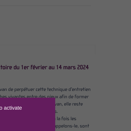
ritoire du 1er février au 14 mars 2024
rvan de perpétuer cette technique d’entretien
ches vivantes entre des pieux afin de former
ant des siècles dans le Morvan, elle reste
o activate
, la biodiversité et les sols.
us tôt, afin de respecter à la fois les
 de taille des haies, qui, rappelons-le, sont