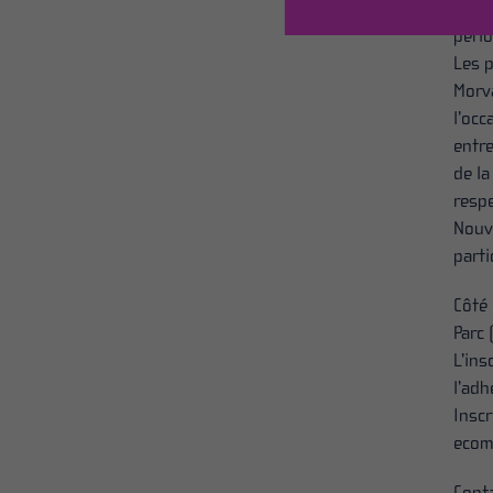
désor
pério
Les p
Morva
l’occ
entre
de la
respe
Nouve
parti
Côté 
Parc 
L’ins
l’adh
Insc
ecom
Cont