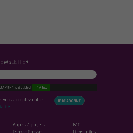
NEWSLETTER
eCAPTCHA is disabled.
✓ Allow
, vous acceptez notre
JE M'ABONNE
ialité
Appels à projets
FAQ
Espace Presse
Liens utiles