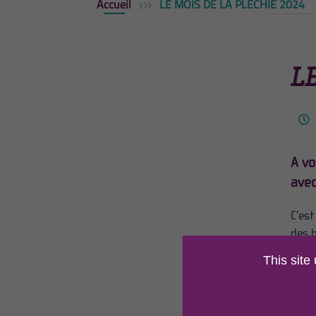
Accueil
LE MOIS DE LA PLÈCHIE 2024
L
A vo
avec
C’est
des h
une c
This site
aujou
Et ju
évolu