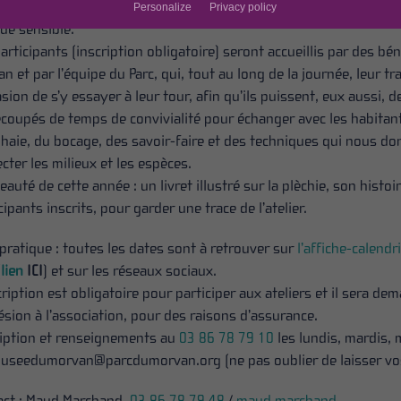
mais fortement déconseillées après le 15 mars pour préserver l
Personalize
Privacy policy
de sensible.
articipants (inscription obligatoire) seront accueillis par des b
n et par l’équipe du Parc, qui, tout au long de la journée, leur t
asion de s’y essayer à leur tour, afin qu’ils puissent, eux aussi, 
coupés de temps de convivialité pour échanger avec les habitant
 haie, du bocage, des savoir-faire et des techniques qui nous d
cter les milieux et les espèces.
auté de cette année : un livret illustré sur la plèchie, son histoi
cipants inscrits, pour garder une trace de l’atelier.
pratique : toutes les dates sont à retrouver sur
l’affiche-calendr
(
lien
ICI
) et sur les réseaux sociaux.
cription est obligatoire pour participer aux ateliers et il sera d
ésion à l’association, pour des raisons d’assurance.
ription et renseignements au
03 86 78 79 10
les lundis, mardis, 
useedumorvan@parcdumorvan.org
(ne pas oublier de laisser v
act : Maud Marchand,
03 86 78 79 48
/
maud.marchand