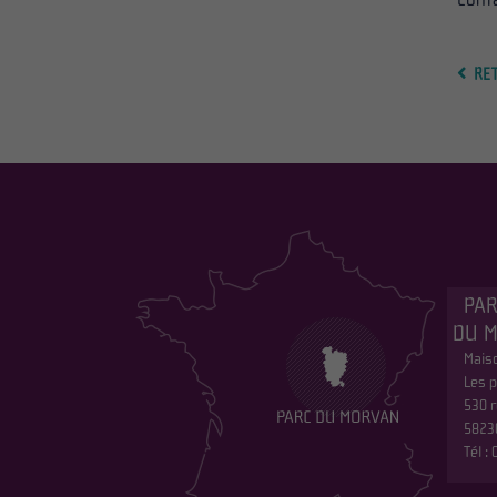
RE
PAR
DU 
Maiso
Les p
530 r
5823
Tél :