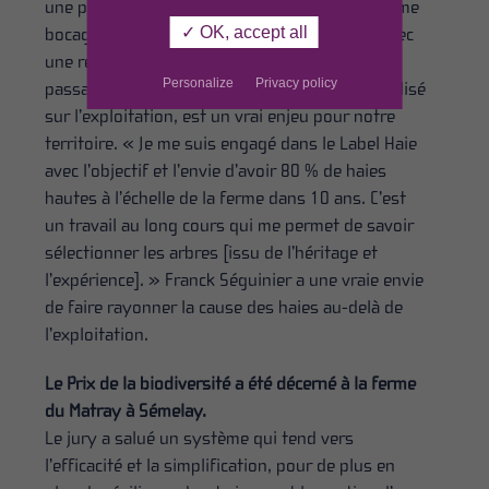
une place de plus en plus importante au système
✓ OK, accept all
bocager et ses produits dans l’exploitation, avec
une réflexion poussée de plus en plus loin. Le
Personalize
Privacy policy
passage des haies basses en haies hautes, réalisé
sur l’exploitation, est un vrai enjeu pour notre
territoire. « Je me suis engagé dans le Label Haie
avec l’objectif et l’envie d’avoir 80 % de haies
hautes à l’échelle de la ferme dans 10 ans. C’est
un travail au long cours qui me permet de savoir
sélectionner les arbres [issu de l’héritage et
l’expérience]. » Franck Séguinier a une vraie envie
de faire rayonner la cause des haies au-delà de
l’exploitation.
Le Prix de la biodiversité a été décerné à la ferme
du Matray à Sémelay.
Le jury a salué un système qui tend vers
l’efficacité et la simplification, pour de plus en