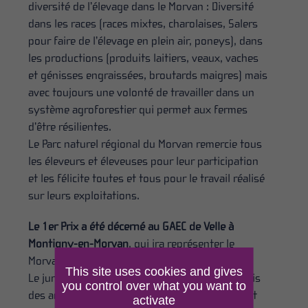
diversité de l’élevage dans le Morvan : Diversité
dans les races (races mixtes, charolaises, Salers
pour faire de l’élevage en plein air, poneys), dans
les productions (produits laitiers, veaux, vaches
et génisses engraissées, broutards maigres) mais
avec toujours une volonté de travailler dans un
système agroforestier qui permet aux fermes
d’être résilientes.
Le Parc naturel régional du Morvan remercie tous
les éleveurs et éleveuses pour leur participation
et les félicite toutes et tous pour le travail réalisé
sur leurs exploitations.
Le 1er Prix a été décerné au GAEC de Velle à
Montigny-en-Morvan
, qui ira représenter le
Morvan au concours national.
This site uses cookies and gives
Le jury a salué la démarche mise en place depuis
you control over what you want to
des années et la complexité du système qui fait
activate