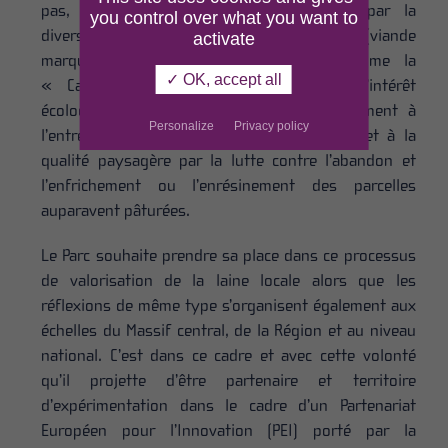
pas, qu’il s’agisse d’intérêt économique par la
you control over what you want to
diversification des productions agricoles (viande
activate
marquée « Valeur Parc », fromage comme la
✓ OK, accept all
« Cabrache » du Morvan, etc.) que d’intérêt
écologique : l‘élevage ovin contribue fortement à
Personalize
Privacy policy
l’entretien des prairies sèches biodiverses, et à la
qualité paysagère par la lutte contre l’abandon et
l’enfrichement ou l’enrésinement des parcelles
auparavent pâturées.
Le Parc souhaite prendre sa place dans ce processus
de valorisation de la laine locale alors que les
réflexions de même type s’organisent également aux
échelles du Massif central, de la Région et au niveau
national. C’est dans ce cadre et avec cette volonté
qu’il projette d’être partenaire et territoire
d’expérimentation dans le cadre d’un Partenariat
Européen pour l’Innovation (PEI) porté par la