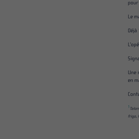
pour 
Le ma
Déjà 
L’opé
Signa
Une 
en ma
Conta
1
Talon
frigo,