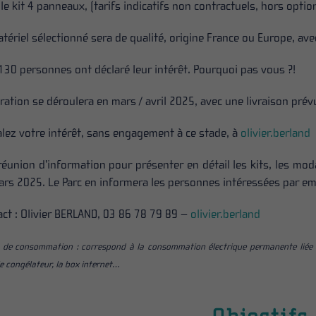
le kit 4 panneaux, (tarifs indicatifs non contractuels, hors optio
tériel sélectionné sera de qualité, origine France ou Europe, av
130 personnes ont déclaré leur intérêt. Pourquoi pas vous ?!
ration se déroulera en mars / avril 2025, avec une livraison prévu
lez votre intérêt, sans engagement à ce stade, à
olivier.berland
réunion d’information pour présenter en détail les kits, les m
rs 2025. Le Parc en informera les personnes intéressées par ema
ct : Olivier BERLAND, 03 86 78 79 89 –
olivier.berland
 de consommation : correspond à la consommation électrique permanente liée 
 le congélateur, la box internet…