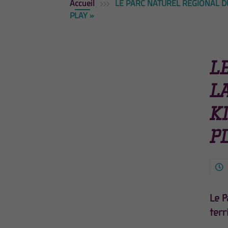
Accueil
LE PARC NATUREL RÉGIONAL D
PLAY »
L
L
K
P
Le P
terr