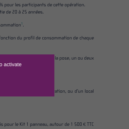
 % pour les participants de cette opération.
tie de 20 à 25 années.
1
onsommation
.
 fonction du profil de consommation de chaque
aïques, de structures pour la pose, un ou deux
o activate
soit en toiture.
 16 A d’une maison d’habitation, ou d’un local
is pour le Kit 1 panneau, autour de 1 500 € TTC