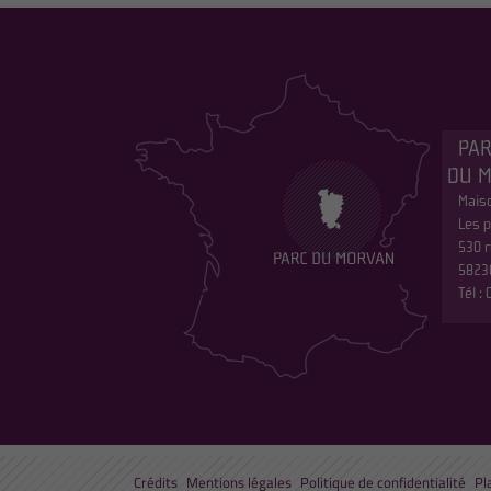
PAR
DU 
Maiso
Les p
530 r
5823
Tél :
Crédits
Mentions légales
Politique de confidentialité
Pl