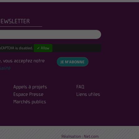
NEWSLETTER
eCAPTCHA is disabled.
✓ Allow
, vous acceptez notre
JE M'ABONNE
ialité
Appels à projets
FAQ
Espace Presse
Liens utiles
Marchés publics
Réalisation :
Net.com