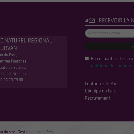
RECEVOIR LA 
C NATUREL REGIONAL
r
MORVAN
n du Parc,
En cochant cette case
etites Fourches
politique de confident
oute de Saulieu
0 Saint-Brisson
 03 86 78 79 00
Contactez le Parc
L'équipe du Parc
Recrutement
an du site
Gestion des données