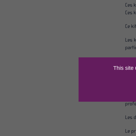
Ces k
Ces k
Ce ki
Les 
parti
Ces k
This site
ondul
L’ins
Un k
prof
Les 
Le pr