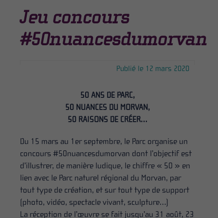
Jeu concours
#50nuancesdumorvan
Publié le 12 mars 2020
50 ANS DE PARC,
50 NUANCES DU MORVAN
,
5
0
RAISONS
DE
CRÉER…
Du 15 mars au 1
er
septembre
, le Parc organise un
concours #50nuancesdumorvan dont l’objectif est
d’illustrer, de manière ludique, le chiffre « 50 » en
lien avec le Parc naturel régional du Morvan, par
tout type de création, et sur tout type de support
(photo, vidéo, spectacle vivant, sculpture…)
La réception de
l’œuvre
se fait jusqu’au 31 août,
23