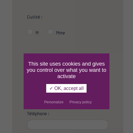
Civilité :
M
Mme
Nom :
*
This site uses cookies and gives
you control over what you want to
activate
Prénom :
✓ OK, accept all
Personalize
Privacy policy
Téléphone :