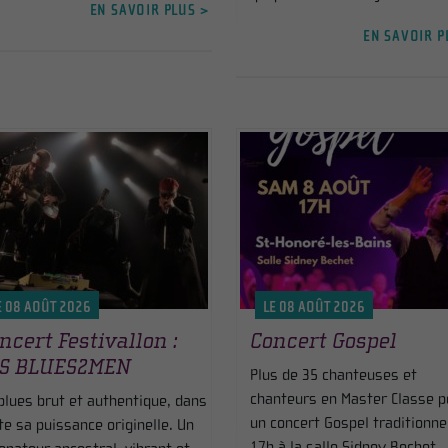
EN SAVOIR PLUS >
EN SAVOIR P
E 08 AOÛT 2026
LE 08 AOÛT 2026
ncert Festivallon :
Concert Gospel
ES BLUES2MEN
Plus de 35 chanteuses et
chanteurs en Master Classe p
blues brut et authentique, dans
un concert Gospel traditionne
te sa puissance originelle. Un
17h à la salle Sidney Bechet.