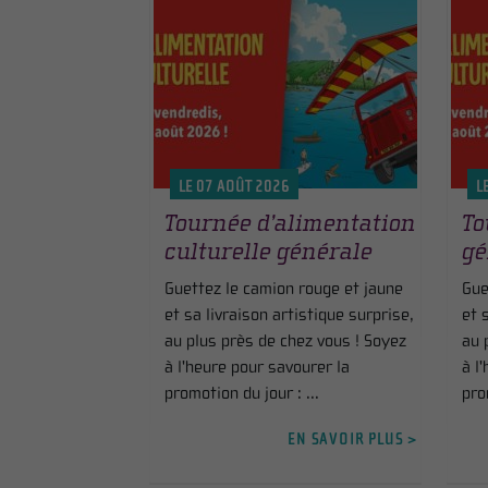
LE 07 AOÛT 2026
L
Tournée d’alimentation
To
culturelle générale
gé
Guettez le camion rouge et jaune
Gue
et sa livraison artistique surprise,
et 
au plus près de chez vous ! Soyez
au 
à l'heure pour savourer la
à l
promotion du jour : ...
pro
EN SAVOIR PLUS >