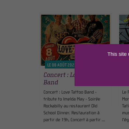
This site
LE 08 AOÛT 2026
L
Concert : Love Tattoo
Co
Band
D
Concert : Love Tattoo Band -
Le 
tribute to Imelda May - Soirée
Mor
Rockabilly au restaurant Old
Tat
School Dinner. Restauration à
mus
partir de 19h, Concert à partir ...
l'é