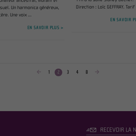
onateur ancestral, vibrant et
Direction : Loïc GEFFRAY. Tarif .
suel. Un harmonica généreux,
cère. Une voix ...
EN SAVOIR P
EN SAVOIR PLUS >
1
2
3
4
8
RECEVOIR LA 