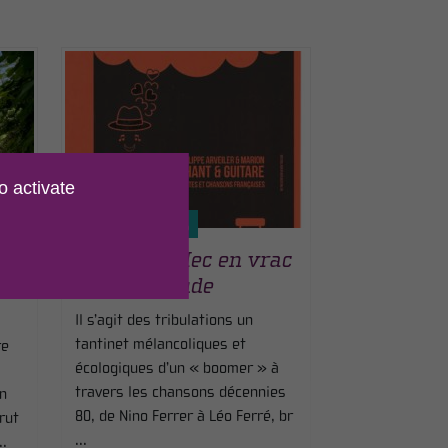
o activate
LE 08 AOÛT 2026
concert « Mec en vrac
et complétude
Il s’agit des tribulations un
tantinet mélancoliques et
re
écologiques d’un « boomer » à
travers les chansons décennies
n
80, de Nino Ferrer à Léo Ferré, br
rut
...
..