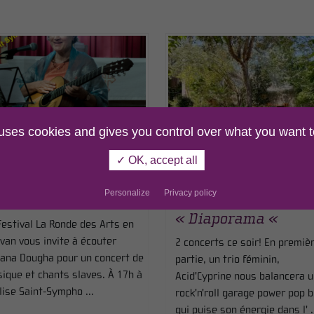
 uses cookies and gives you control over what you want t
E 08 AOÛT 2026
LE 08 AOÛT 2026
✓ OK, accept all
ncert : Tatiana
Concert »
Personalize
Privacy policy
ougha
Acid’Cyprine » et
« Diaporama «
Festival La Ronde des Arts en
van vous invite à écouter
2 concerts ce soir! En premiè
iana Dougha pour un concert de
partie, un trio féminin,
ique et chants slaves. À 17h à
Acid'Cyprine nous balancera u
glise Saint-Sympho ...
rock'n'roll garage power pop b
qui puise son énergie dans l' .