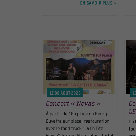
EN SAVOIR PLUS >
LE 08 AOÛT 2026
L
Concert « Nevas »
Co
L
À partir de 18h place du Bourg.
Buvette sur place, restauration
Un 
avec le food truck "La Ch'Tite
tou
Emma". Entrée libre. Infos : 06 09