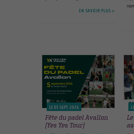
nom
EN SAVOIR PLUS >
LE 05 SEPT. 2026
L
Fête du padel Avallon
Le
(Yes Yes Tour)
as