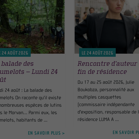
E 24 AOÛT 2026
LE 24 AOÛT 2026
 balade des
Rencontre d’auteur
umelots – Lundi 24
fin de résidence
ût
Du 17 au 25 août 2026, Julie
Boukobza, personnalité aux
di 24 août : La balade des
multiples casquettes
melots On raconte qu’il existe
(commissaire indépendante
nombreuses espèces de lutins
d'exposition, responsable de 
s le Morvan… Parmi eux, les
résidence LUMA A ...
melots, habitants de ...
EN SAVOIR P
EN SAVOIR PLUS >