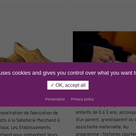
 uses cookies and gives you control over what you want t
E 27 AOÛT 2026
LE 28 AOÛT 2026
✓ OK, accept all
monstration de
Les Petites oreilles
Personalize
Privacy policy
brication de sabots
Un moment joyeux pour les
enfants de 0 à 3 ans, accomp
onstration de fabrication de
d'un parent, grand-parent ou 
ots à la Saboterie Marchand à
assistante maternelle. Au
loux. Les Etablissements
programme : histoires courtes 
chand vous présentent leurs