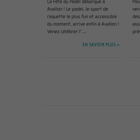
La Fête du Padel débarque à
Pou
Avallon ! Le padel, le sport de
ven
raquette le plus fun et accessible
des
du moment, arrive enfin à Avallon !
ass
Venez célébrer l' ...
pré
EN SAVOIR PLUS >