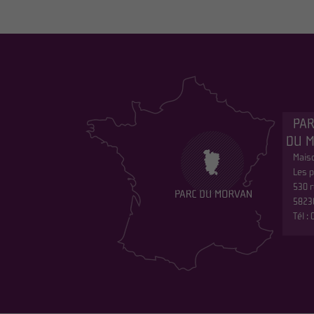
PAR
DU 
Maiso
Les p
530 r
5823
Tél :