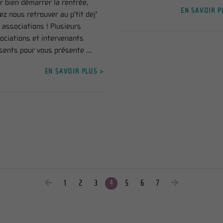
r bien démarrer la rentrée,
EN SAVOIR P
ez nous retrouver au p'tit dej'
 associations ! Plusieurs
ociations et intervenants
sents pour vous présente ...
EN SAVOIR PLUS >
1
2
3
4
5
6
7