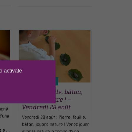
o activate
LE 28 AOÛT 2026
Pierre, feuille, bâton,
jouons nature ! –
Vendredi 28 août
agné
d'une
Vendredi 28 août : Pierre, feuille,
bâton, jouons nature ! Venez jouer
e ...
avec la nature le temps d'une