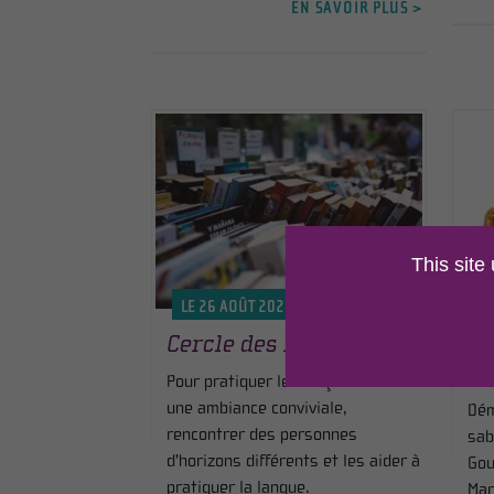
EN SAVOIR PLUS >
This site
LE 26 AOÛT 2026
L
Cercle des Langues
Dé
fa
Pour pratiquer le français dans
une ambiance conviviale,
Dém
rencontrer des personnes
sab
d'horizons différents et les aider à
Gou
pratiquer la langue.
Mar