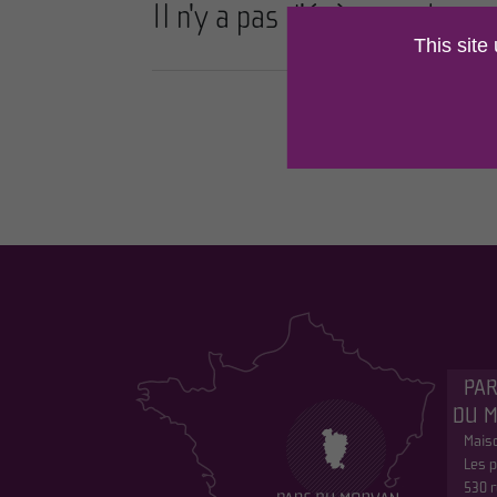
Il n'y a pas d'évènements cor
This site
PAR
DU 
Maiso
Les p
530 r