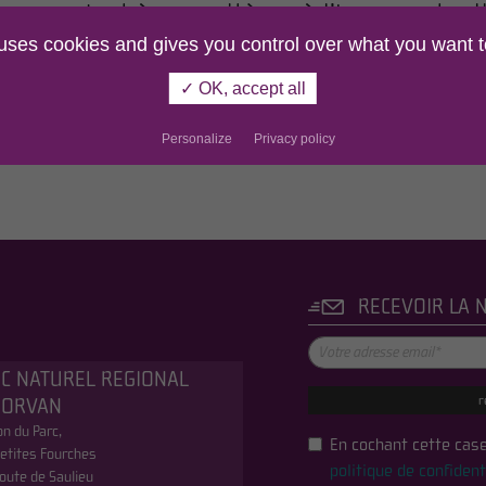
respondant à vos critères à l'heure actuell
 uses cookies and gives you control over what you want t
✓ OK, accept all
1
2
3
4
Personalize
Privacy policy
RECEVOIR LA 
C NATUREL REGIONAL
r
MORVAN
n du Parc,
En cochant cette case
etites Fourches
politique de confident
oute de Saulieu