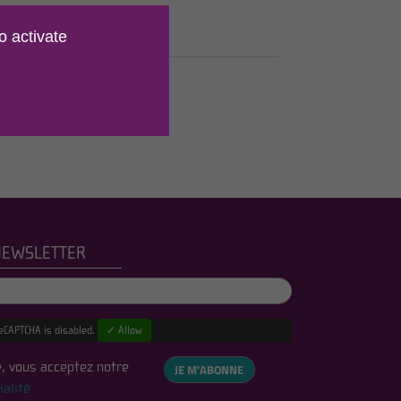
e.
o activate
NEWSLETTER
eCAPTCHA is disabled.
✓ Allow
, vous acceptez notre
JE M'ABONNE
ialité