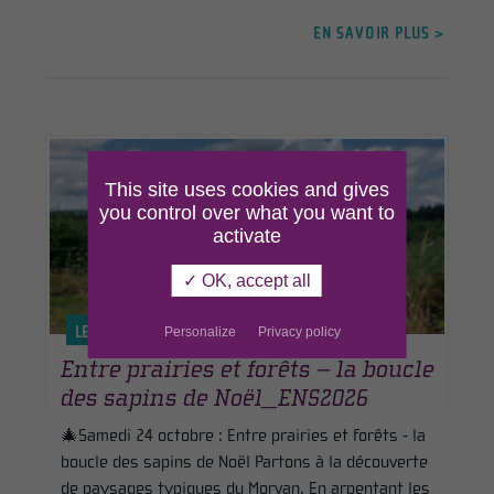
EN SAVOIR PLUS >
This site uses cookies and gives
you control over what you want to
activate
✓ OK, accept all
Personalize
Privacy policy
LE 24 OCT. 2026
Entre prairies et forêts – la boucle
des sapins de Noël_ENS2026
🎄Samedi 24 octobre : Entre prairies et forêts - la
boucle des sapins de Noël Partons à la découverte
de paysages typiques du Morvan. En arpentant les